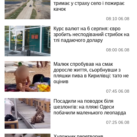
тримає у страху село і пожирає
качок
08:10 06.08
Курс валют на 6 серпня: євро
зробить несподіваний стрибок на
тлі падаючого долару
08:00 06.08
Малюк спробував на смак
доросле життя, сьорбнувши з
пляшки пива в Кирилівці: тато не
оцінив
07:45 06.08
Посадили на поводок біля
шезлонгів: на пляжі Одеси
побачили маленького леопарда
07:25 06.08
Художник перетворив