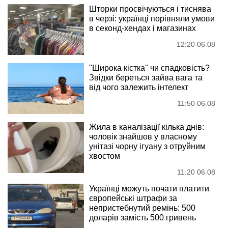
Шторки просвічуються і тиснява
в черзі: українці порівняли умови
в секонд-хендах і магазинах
12:20 06.08
"Широка кістка" чи спадковість?
Звідки береться зайва вага та
від чого залежить інтелект
11:50 06.08
Жила в каналізації кілька днів:
чоловік знайшов у власному
унітазі чорну ігуану з отруйним
хвостом
11:20 06.08
Українці можуть почати платити
європейські штрафи за
непристебнутий ремінь: 500
доларів замість 500 гривень