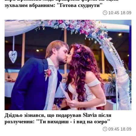
зухвалим вбранням: "Готова схуднути"
10:45 18.09
Дзідзьо зізнався, що подарував Slavia після
розлучення: "Ти виходиш - і вид на озеро"
09:45 18.09