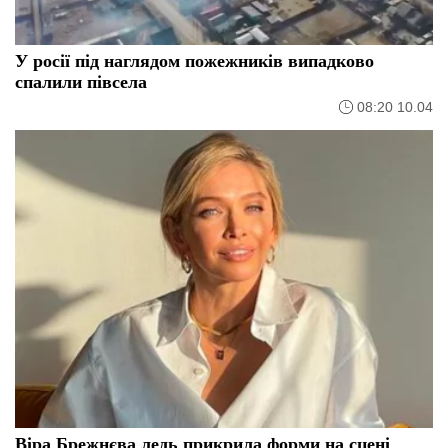
У росії під наглядом пожежників випадково
спалили півсела
08:20 10.04
Віра Брежнєва ледь прикрила форми на сцені