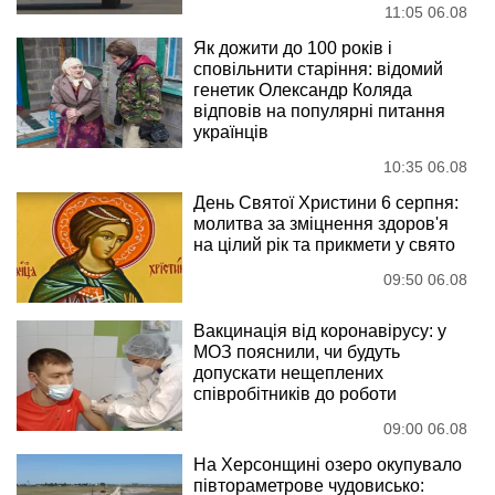
11:05 06.08
Як дожити до 100 років і
сповільнити старіння: відомий
генетик Олександр Коляда
відповів на популярні питання
українців
10:35 06.08
День Святої Христини 6 серпня:
молитва за зміцнення здоров'я
на цілий рік та прикмети у свято
09:50 06.08
Вакцинація від коронавірусу: у
МОЗ пояснили, чи будуть
допускати нещеплених
співробітників до роботи
09:00 06.08
На Херсонщині озеро окупувало
півтораметрове чудовисько: