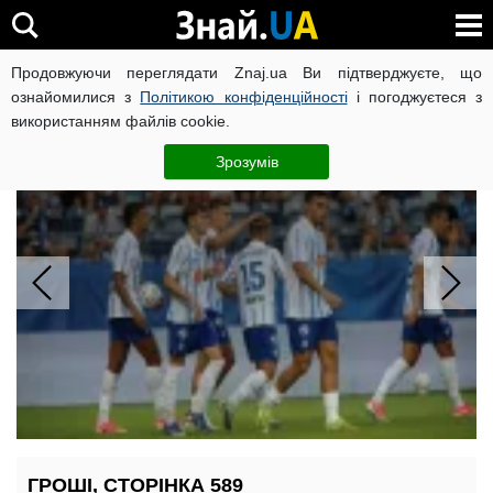
Продовжуючи переглядати Znaj.ua Ви підтверджуєте, що
ВІЙНА РОСІЇ ПРОТИ УКРАЇНИ
КОРОНАВІРУС В УКРАЇНІ І
ознайомилися з
Політикою конфіденційності
і погоджуєтеся з
використанням файлів cookie.
"Динамо" перемогло "Карабах" 1:0 у
Лізі конференцій: Пономаренко
Зрозумів
забив на 10-й хвилині
ГРОШІ, СТОРІНКА 589