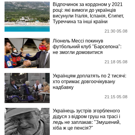
Відпочинок за кордоном у 2021
році: які вимоги до українців
висунули Італія, Іспанія, Єгипет,
Туреччина та інші країни
21:30 05.08
Ліонель Мессі покинув
футбольний клуб "Барселона":
не змогли домовитися
21:18 05.08
Українцям доплатять по 2 тисячі:
хто отримає довгоочікувану
надбавку
21:15 05.08
Українець зустрів згорбленого
дідуся з відром груш на трасі і
ледь не заплакав: "Змушений,
хіба ж це пенсія?"