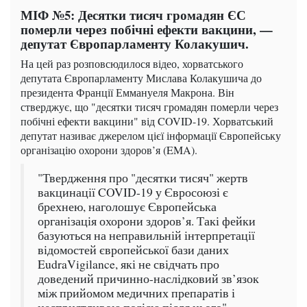
МІФ №5: Десятки тисяч громадян ЄС
померли через побічні ефекти вакцини, —
депутат Європарламенту Колакушич.
На цей раз розповсюдилося відео, хорватського
депутата Європарламенту Мислава Колакушича до
президента Франції Еммануеля Макрона. Він
стверджує, що "десятки тисяч громадян померли через
побічні ефекти вакцини" від COVID-19. Хорватський
депутат називає джерелом цієї інформації Європейську
організацію охорони здоров’я (EMA).
​​"Твердження про "десятки тисяч" жертв
вакцинації COVID-19 у Євросоюзі є
брехнею, наголошує Європейська
організація охорони здоров’я. Такі фейки
базуються на неправильній інтерпретації
відомостей європейської бази даних
EudraVigilance, які не свідчать про
доведений причинно-наслідковий зв’язок
між прийомом медичних препаратів і