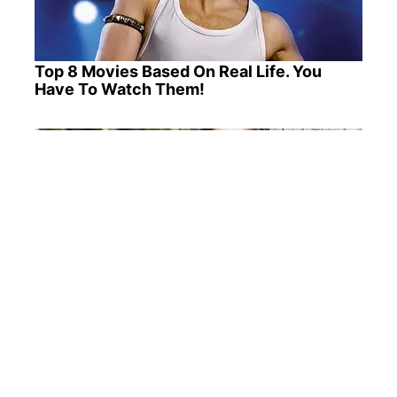
Top 8 Movies Based On Real Life. You
Have To Watch Them!
See How The Blue Lagoon Cast Has
Changed After 46 Years
ПОПУЛЯРНІ НОВИНИ