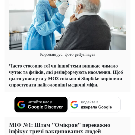
Коронавірус, фото gettyimages
Часто стосовно тої чи іншої теми виникає чимало
чуток та фейків, які дезінформують населення. Щоб
цього уникнути у МОЗ спільно зі Stopfake вирішили
спростувати найголовніші медичні міфи.
Читайте нас у
Додайте в
Google Discover
джерела Google
МІФ №1: Штам "Омікрон" переважно
інфікує тричі вакцинованих людей —