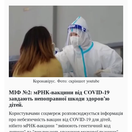
Коронавірус. Фото: скріншот youtube
МІФ №2: мРНК-вакцини від COVID-19
завдають непоправної шкоди здоров’ю
дітей.
Користувачами соцмереж розповсюджується інформація
про небезпечність вакцин від COVID-19 для дітей,
нібито мРНК-вакцини "змінюють генетичний код
дитини" та "викликають ураження мозкової тканини".