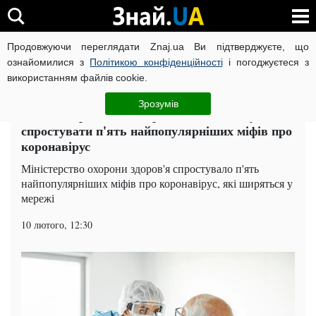
Продовжуючи переглядати Znaj.ua Ви підтверджуєте, що
ВІЙНА РОСІЇ ПРОТИ УКРАЇНИ
КОРОНАВІРУС В УКРАЇНІ І
ознайомилися з
Політикою конфіденційності
і погоджуєтеся з
використанням файлів cookie.
Головна
Гроші
ЧИТАТЬ НА РУССКОМ
Зрозумів
Від "Омікрона" до смерті від вакцини: у МОЗ
спростувати п'ять найпопулярніших міфів про
коронавірус
Міністерство охорони здоров'я спростувало п'ять
найпопулярніших міфів про коронавірус, які ширяться у
мережі
10 лютого, 12:30