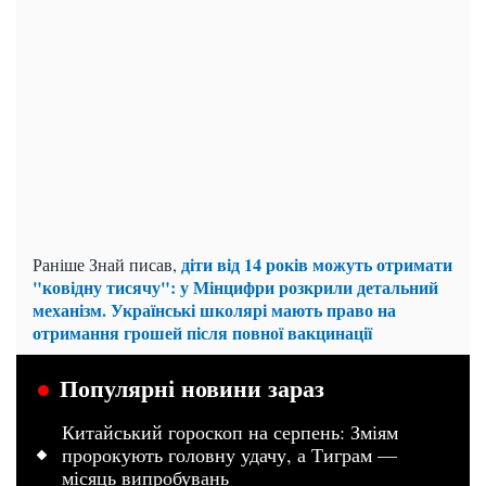
діти від 14 років можуть отримати
Раніше Знай писав,
"ковідну тисячу": у Мінцифри розкрили детальний
механізм. Українські школярі мають право на
отримання грошей після повної вакцинації
Популярні новини зараз
Китайський гороскоп на серпень: Зміям
пророкують головну удачу, а Тиграм —
місяць випробувань