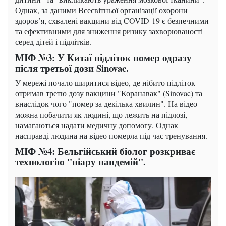
Однак, за даними Всесвітньої організації охорони
здоров’я, схвалені вакцини від COVID-19 є безпечними
та ефективними для зниження ризику захворюваності
серед дітей і підлітків.
МІФ №3: У Китаї підліток помер одразу
після третьої дози Sinovac.
У мережі почало ширитися відео, де нібито підліток
отримав третю дозу вакцини "Коранавак" (Sinovac) та
внаслідок чого "помер за декілька хвилин". На відео
можна побачити як людині, що лежить на підлозі,
намагаються надати медичну допомогу. Однак
насправді людина на відео померла під час тренування.
МІФ №4: Бельгійський біолог розкриває
технологію "піару пандемій".