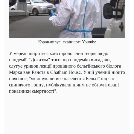
Коронавірус, скріншот: Youtube
У мережі шириться конспірологічна теорія щодо
пандемії. "Доказом" того, що пандемію вигадали,
слугує уривок лекції провідного бельгійського біолога
Марка ван Ранста в Chatham House. У ній учений нібито
пояснює, "як ошукали все населення Бельгії під час
свинячого грипу, публікували нічим не обґрунтовані
показники смертності".