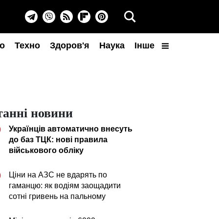
о
Техно
Здоров'я
Наука
Інше
танні новини
Українців автоматично внесуть
0
до баз ТЦК: нові правила
військового обліку
Ціни на АЗС не вдарять по
0
гаманцю: як водіям заощадити
сотні гривень на пальному