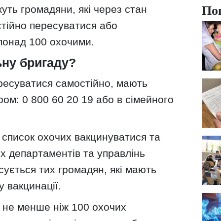
По
уть громадяни, які через стан
стійно пересуватися або
 понад 100 охочими.
ьну бригаду?
ересуватися самостійно, мають
ом: 0 800 60 20 19 або в сімейного
 список охочих вакцинуватися та
х департаментів та управлінь
сується тих громадян, які мають
у вакцинації.
х не менше ніж 100 охочих