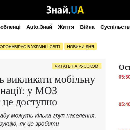
юбленці
Auto.Знай
Життя
Війна
Суспільств
ОРОНАВІРУС В УКРАЇНІ І СВІТІ
НОВИНИ ДНЯ
Ос
ЧИТАТЬ НА РУССКОМ
ь викликати мобільну
05:5
инації: у МОЗ
у це доступно
05:4
аду можуть кілька груп населення.
укцію, як це зробити