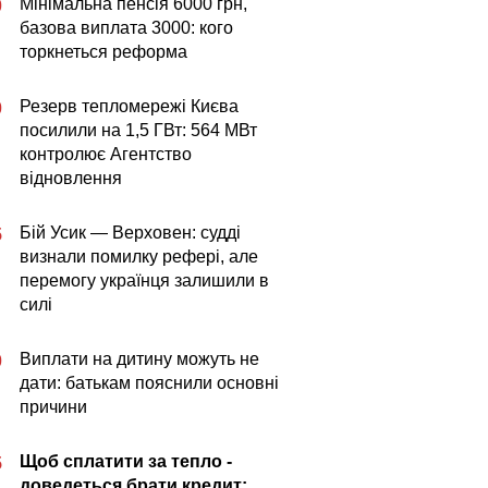
Мінімальна пенсія 6000 грн,
0
базова виплата 3000: кого
торкнеться реформа
Резерв тепломережі Києва
0
посилили на 1,5 ГВт: 564 МВт
контролює Агентство
відновлення
Бій Усик — Верховен: судді
5
визнали помилку рефері, але
перемогу українця залишили в
силі
Виплати на дитину можуть не
0
дати: батькам пояснили основні
причини
Щоб сплатити за тепло -
5
доведеться брати кредит: