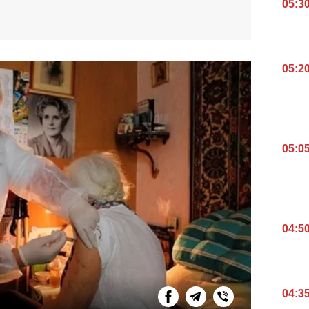
05:3
05:2
05:0
04:5
04:3