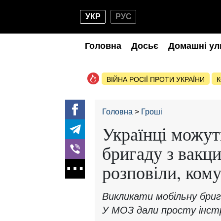
УКР
РУС
Головна
Досьє
Домашні ул
ВІЙНА РОСІЇ ПРОТИ УКРАЇНИ
К
Головна
Гроші
Українці можут
бригаду з вакц
розповіли, ком
Викликати мобільну бриг
У МОЗ дали просту інстр