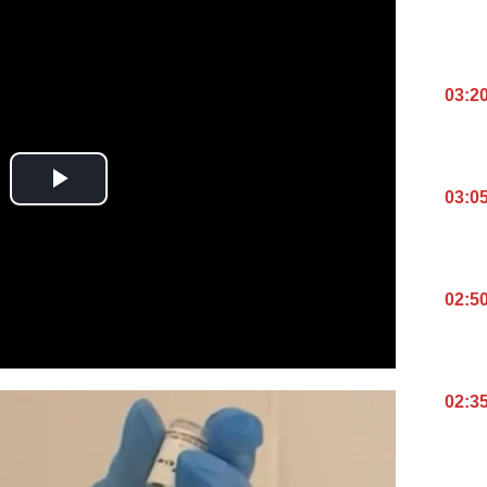
03:2
03:0
02:5
02:3