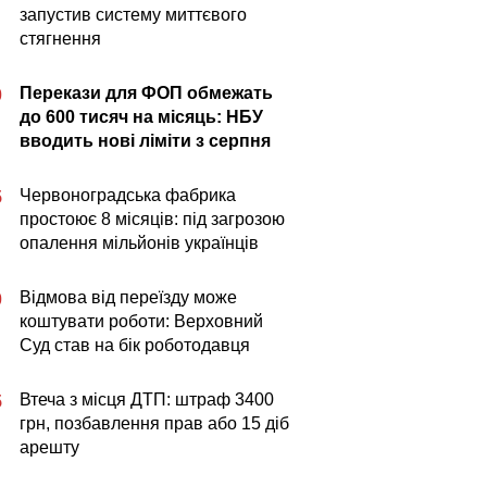
запустив систему миттєвого
стягнення
Перекази для ФОП обмежать
0
до 600 тисяч на місяць: НБУ
вводить нові ліміти з серпня
Червоноградська фабрика
5
простоює 8 місяців: під загрозою
опалення мільйонів українців
Відмова від переїзду може
0
коштувати роботи: Верховний
Суд став на бік роботодавця
Втеча з місця ДТП: штраф 3400
5
грн, позбавлення прав або 15 діб
арешту