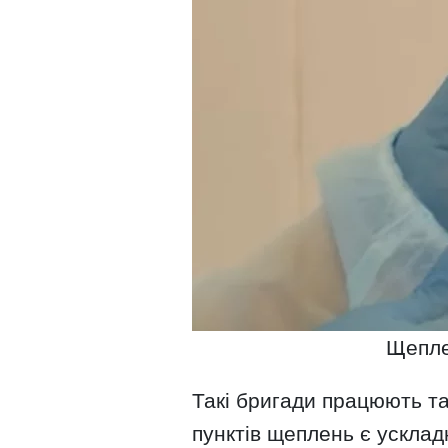
Щепле
Такі бригади працюють та
пунктів щеплень є ускла