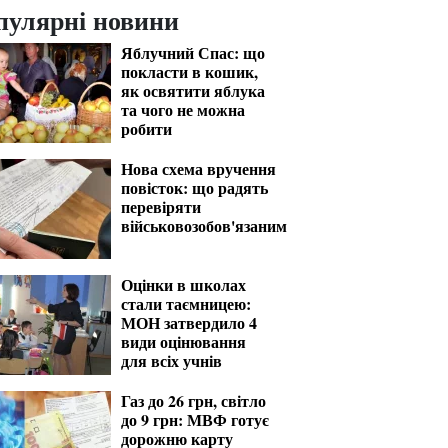
пулярні новини
Яблучний Спас: що
покласти в кошик,
як освятити яблука
та чого не можна
робити
Нова схема вручення
повісток: що радять
перевіряти
військовозобов'язаним
Оцінки в школах
стали таємницею:
МОН затвердило 4
види оцінювання
для всіх учнів
Газ до 26 грн, світло
до 9 грн: МВФ готує
дорожню карту