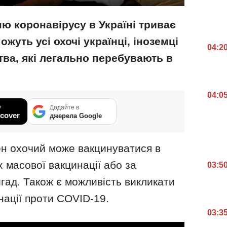
ю коронавірусу в Україні триває
жуть усі охочі українці, іноземці
04:2
тва, які легально перебувають в
04:0
у
Додайте в
cover
джерела Google
н охочий може вакцинуватися в
 масової вакцинації або за
03:5
гад. Також є можливість викликати
нації проти COVID-19.
03:3