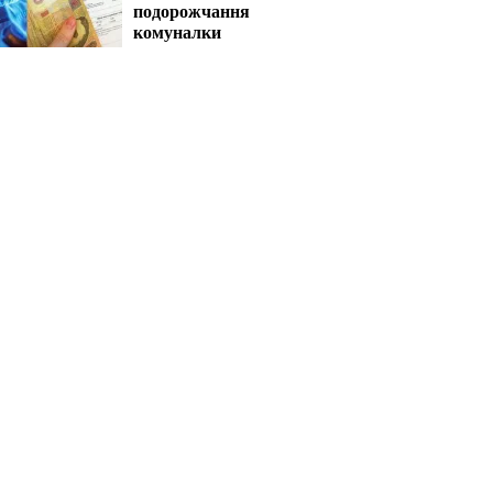
подорожчання
комуналки