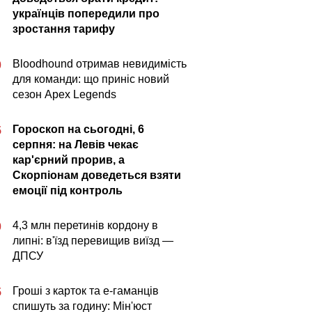
українців попередили про
зростання тарифу
Bloodhound отримав невидимість
0
для команди: що приніс новий
сезон Apex Legends
Гороскоп на сьогодні, 6
5
серпня: на Левів чекає
кар'єрний прорив, а
Скорпіонам доведеться взяти
емоції під контроль
4,3 млн перетинів кордону в
0
липні: в'їзд перевищив виїзд —
ДПСУ
Гроші з карток та е-гаманців
5
спишуть за годину: Мін'юст