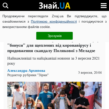
Продовжуючи переглядати Znaj.ua Ви підтверджуєте, що
ВІЙНА РОСІЇ ПРОТИ УКРАЇНИ
КОРОНАВІРУС В УКРАЇНІ І
ознайомилися з
Політикою конфіденційності
і погоджуєтеся з
використанням файлів cookie.
Головна
Гроші
ЧИТАТЬ НА РУССКОМ
Зрозумів
Головні новини за 3 вересня: загроза локдауну,
"бонуси" для щеплених від коронавірусу і
продовження скандалу Полякової з Меладзе
Найважливіші та найцікавіші новини за 3 вересня 2021
року
Александра Архипова
3 вересня, 20:04
Редактор рубрики "Зірки"