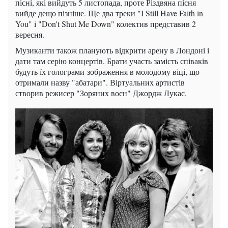
пісні, які вийдуть 5 листопада, проте Різдвяна пісня
вийде дещо пізніше. Ще два треки "I Still Have Faith in
You" і "Don't Shut Me Down" колектив представив 2
вересня.
Музиканти також планують відкрити арену в Лондоні і
дати там серію концертів. Брати участь замість співаків
будуть їх голограми-зображення в молодому віці, що
отримали назву "абатари". Віртуальних артистів
створив режисер "Зоряних воєн" Джордж Лукас.