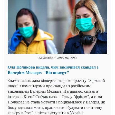
Карантин - фото ua.news
Оля Полякова видала, чим закінчився скандал з
Валерієм Меладзе: "Він шкодує"
Знаменитість дала відверте інтерв'ю проекту "Зірковий
шлях" з коментарями про скандал з російським
виконавцем Валерієм Меладзе. Нагадаємо, співак в
інтерв'ю Ксенії Собчак назвав Ольгу "фріком", а сама
Полякова не стала мовчати і поцікавилася у Валерія, як
йому вдається жити, працювати і будувати політичну
кар'єру в Росії, а після виступати в Україні