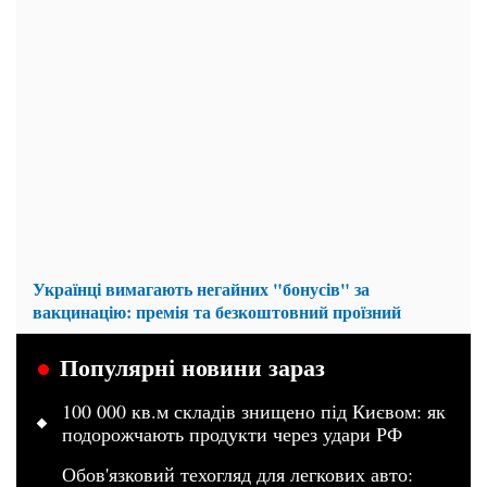
Українці вимагають негайних "бонусів" за
вакцинацію: премія та безкоштовний проїзний
Популярні новини зараз
100 000 кв.м складів знищено під Києвом: як
подорожчають продукти через удари РФ
Обов'язковий техогляд для легкових авто: