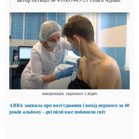
вакцинація, скріншот з відео
ABBA заявила про возз'єднання і вихід першого за 40
років альбому - дві пісні вже побачили світ