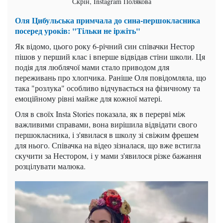
Скрін, Instagram Полякова
Оля Цибульська примчала до сина-першокласника
посеред уроків: "Тільки не іржіть"
Як відомо, цього року 6-річний син співачки Нестор
пішов у перший клас і вперше відвідав стіни школи. Ця
подія для люблячої мами стало приводом для
переживань про хлопчика. Раніше Оля повідомляла, що
така "розлука" особливо відчувається на фізичному та
емоційному рівні майже для кожної матері.
Оля в своїх Insta Stories показала, як в перерві між
важливими справами, вона вирішила відвідати свого
першокласника, і з'явилася в школу зі свіжим фрешем
для нього. Співачка на відео зізналася, що вже встигла
скучити за Нестором, і у мами з'явилося різке бажання
розцілувати малюка.