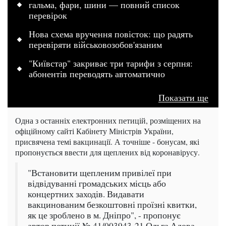
гальма, фари, шини — повний список
перевірок
Нова схема вручення повісток: що радять
перевіряти військовозобов'язаним
"Київстар" закриває три тарифи з серпня:
абонентів переводять автоматично
Показати ще
Одна з останніх електронних петицій, розміщених на
офіційному сайті Кабінету Міністрів України,
присвячена темі вакцинації. А точніше - бонусам, які
пропонується ввести для щеплених від коронавірусу.
"Встановити щепленим привілеї при
відвідуванні громадських місць або
концертних заходів. Видавати
вакцинованим безкоштовні проїзні квитки,
як це зроблено в м. Дніпро", - пропонує
автор петиції № 41/003943-21 Ольга Адова.