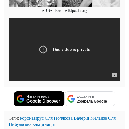
ABBA Фото: wikipedia.org
Читайте нас у
Додайте в
Google Discover
джерела Google
Теги:
коронавірус
Оля Полякова
Валерій Меладзе
Оля
Цибульська
вакцинація