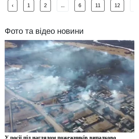
‹
1
2
...
6
11
12
...
Фото та відео новини
У росії під наглядом пожежників випадково