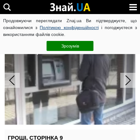
Продовжуючи переглядати Znaj.ua Ви підтверджуєте, що
ВІЙНА РОСІЇ ПРОТИ УКРАЇНИ
КОРОНАВІРУС В УКРАЇНІ І
ознайомилися з
Політикою конфіденційності
і погоджуєтеся з
використанням файлів cookie.
Банк ліквідували після 11 років:
вкладникам припинили виплачувати
Зрозумів
компенсації
ГРОШІ, СТОРІНКА 9