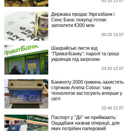
03:20 13.07
Держава продає Укргазбанк і
Сенс Банк: покупці готові
заплатити €300 млн
00:20 13.07
Шахрайські листи від
"ПриватБанку": паролі та гроші
українців під загрозою
23:20 12.07
Банкноту 2000 гривень захистять
стрічкою Anima Colour: таку
технологію застосують вперше у
світі
22:40 12.07
Паспорт у "Дії" не приймають:
Ощадбанк назвав операції, для
яких потрібен паперовий