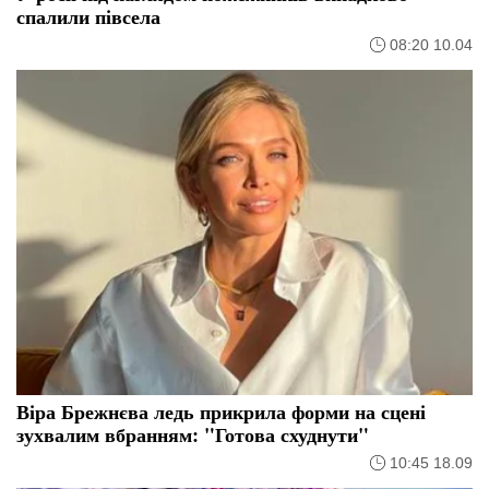
спалили півсела
08:20 10.04
Віра Брежнєва ледь прикрила форми на сцені
зухвалим вбранням: "Готова схуднути"
10:45 18.09