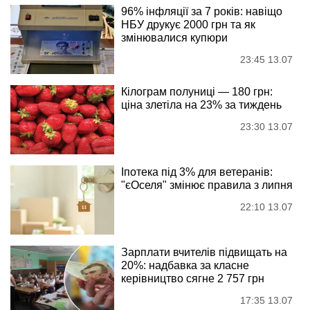
96% інфляції за 7 років: навіщо
НБУ друкує 2000 грн та як
змінювалися купюри
23:45 13.07
Кілограм полуниці — 180 грн:
ціна злетіла на 23% за тиждень
23:30 13.07
Іпотека під 3% для ветеранів:
"єОселя" змінює правила з липня
22:10 13.07
Зарплати вчителів підвищать на
20%: надбавка за класне
керівництво сягне 2 757 грн
17:35 13.07