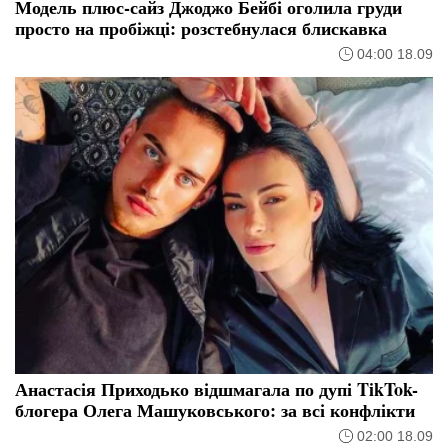
Модель плюс-сайз Джоджо Бейбі оголила груди
просто на пробіжці: розстебнулася блискавка
04:00 18.09
Анастасія Приходько відшмагала по дупі TikTok-
блогера Олега Машуковського: за всі конфлікти
02:00 18.09