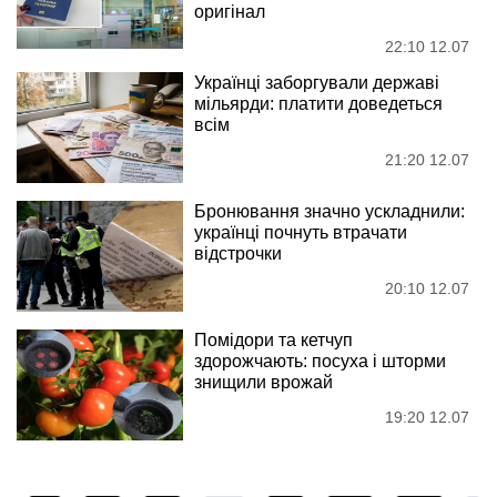
оригінал
22:10 12.07
Українці заборгували державі
мільярди: платити доведеться
всім
21:20 12.07
Бронювання значно ускладнили:
українці почнуть втрачати
відстрочки
20:10 12.07
Помідори та кетчуп
здорожчають: посуха і шторми
знищили врожай
19:20 12.07