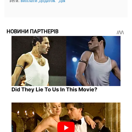
Теги:
виплати
Додаток "Дія"
НОВИНИ ПАРТНЕРІВ
Did They Lie To Us In This Movie?