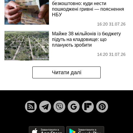
безкоштовно: куди нести
пошкоджені гривні — пояснення
НБУ
16:20 31.07.26
Майже 38 мільйонів із бюджету
підуть на кладовище: що
планують зробити
14:20 31.07.26
Читати далі