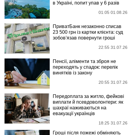
в Україні, попит упав у 6 разів
01:05 01.08.26
ПриватБанк незаконно списав
23 500 грн із картки клієнта: суд
зобов'язав повернути гроші
22:55 31.07.26
Пенсії, аліменти та зброя не
переходять у спадок: перелік
винятків із закону
20:55 31.07.26
Передоплата за житло, фейкові
виплати й псевдоволонтери: як
шахраї наживаються на
евакуації українців
18:25 31.07.26
Гроші після пожежі обміняють