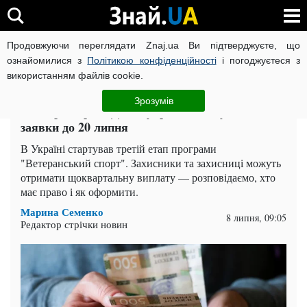
Продовжуючи переглядати Znaj.ua Ви підтверджуєте, що
ВІЙНА РОСІЇ ПРОТИ УКРАЇНИ
КОРОНАВІРУС В УКРАЇНІ І
ознайомилися з
Політикою конфіденційності
і погоджуєтеся з
використанням файлів cookie.
Головна
Гроші
ЧИТАТЬ НА РУССКОМ
Зрозумів
1500 грн через "Дію": українці можуть подати
заявки до 20 липня
В Україні стартував третій етап програми
"Ветеранський спорт". Захисники та захисниці можуть
отримати щоквартальну виплату — розповідаємо, хто
має право і як оформити.
Марина Семенко
8 липня, 09:05
Редактор стрічки новин