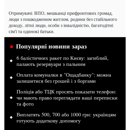
Отримувачі: ВПО, мешканці прифронтових громад,
люди з пошкодженим житлом, родини без стабільного
доходу, літні люди, особи з інвалідністю, багатодітні
сім'ї та одинокі батьки.
Популярні новини зараз
6 балістичних ракет по Києву: загиблий,
палають резервуари з пальним
Оплата комуналки в "Ощадбанку": можна
залишитися без грошей і з боргами
Поліція або ТЦК просять показати телефон:
чи мають право переглядати ваші переписки
та фото
Виплатять 500, 700 або 1000 грн: українцям
готують додаткову допомогу