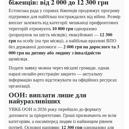
біженців: від 2 000 до 12 300 грн
Естонська рада у справах біженців продовжує програму
підтримки для найбільш постраждалих від війни. Розмір
виплат залежить від категорії: мешканці прифронтових
10 800 грн
територій отримують
одноразово
12 300
(розрахунок на шість місяців), евакуйовані —
грн
на особу (на три місяці), а найбільш вразливі ВПО
2 000 грн на дорослого та 3
без державної допомоги —
000 грн на дитину або людину з інвалідністю
щомісяця.
Подати заявку можна через місцеві громади, однак
наразі онлайн-реєстрацію закрито — актуальну
інформацію варто відстежувати на офіційних ресурсах
організації.
ООН: виплати лише для
найуразливіших
УВКБ ООН із 2026 року перейшло до формату
допомоги за пріоритетами. Гроші призначають не всім
категоріям, а насамперед людям із найвищим рівнем
12 300 грн
потреб. Основні напрями:
одноразово для