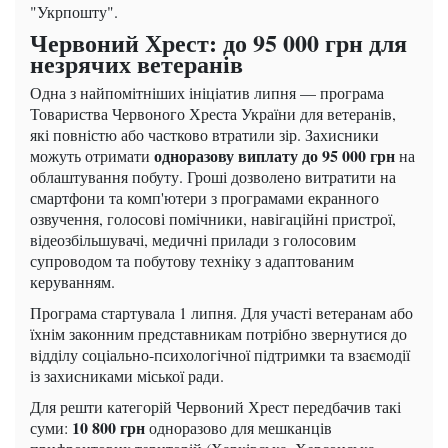
"Укрпошту".
Червоний Хрест: до 95 000 грн для
незрячих ветеранів
Одна з найпомітніших ініціатив липня — програма
Товариства Червоного Хреста України для ветеранів,
які повністю або частково втратили зір. Захисники
одноразову виплату до 95 000 грн
можуть отримати
на
облаштування побуту. Гроші дозволено витратити на
смартфони та комп'ютери з програмами екранного
озвучення, голосові помічники, навігаційні пристрої,
відеозбільшувачі, медичні прилади з голосовим
супроводом та побутову техніку з адаптованим
керуванням.
Програма стартувала 1 липня. Для участі ветеранам або
їхнім законним представникам потрібно звернутися до
відділу соціально-психологічної підтримки та взаємодії
із захисниками міської ради.
Для решти категорій Червоний Хрест передбачив такі
10 800 грн
суми:
одноразово для мешканців