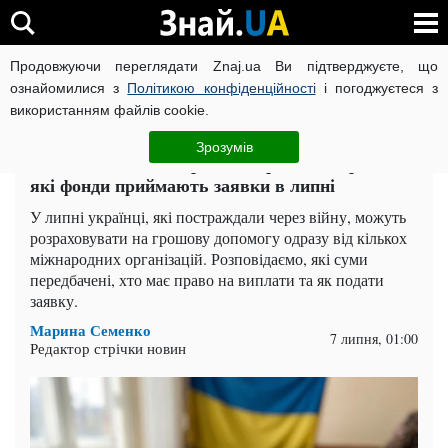
Продовжуючи переглядати Znaj.ua Ви підтверджуєте, що
ВІЙНА РОСІЇ ПРОТИ УКРАЇНИ
КОРОНАВІРУС В УКРАЇНІ І
ознайомилися з
Політикою конфіденційності
і погоджуєтеся з
використанням файлів cookie.
Головна
Гроші
ЧИТАТЬ НА РУССКОМ
Зрозумів
Виплати до 95 000 грн від Червоного Хреста:
які фонди приймають заявки в липні
У липні українці, які постраждали через війну, можуть
розраховувати на грошову допомогу одразу від кількох
міжнародних організацій. Розповідаємо, які суми
передбачені, хто має право на виплати та як подати
заявку.
Марина Семенко
7 липня, 01:00
Редактор стрічки новин