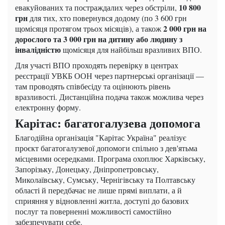
10 800
евакуйованих та постраждалих через обстріли,
грн
для тих, хто повернувся додому (по 3 600 грн
2 000 грн на
щомісяця протягом трьох місяців), а також
дорослого та 3 000 грн на дитину або людину з
інвалідністю
щомісяця для найбільш вразливих ВПО.
Для участі ВПО проходять перевірку в центрах
реєстрації УВКБ ООН через партнерські організації —
там проводять співбесіду та оцінюють рівень
вразливості. Дистанційна подача також можлива через
електронну форму.
Карітас: багатогалузева допомога
Благодійна організація "Карітас Україна" реалізує
проєкт багатогалузевої допомоги спільно з дев'ятьма
місцевими осередками. Програма охоплює Харківську,
Запорізьку, Донецьку, Дніпропетровську,
Миколаївську, Сумську, Чернігівську та Полтавську
області й передбачає не лише прямі виплати, а й
сприяння у відновленні житла, доступі до базових
послуг та поверненні можливості самостійно
забезпечувати себе.