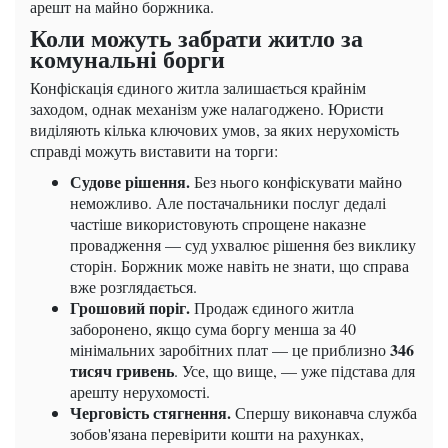
арешт на майно боржника.
Коли можуть забрати житло за
комунальні борги
Конфіскація єдиного житла залишається крайнім
заходом, однак механізм уже налагоджено. Юристи
виділяють кілька ключових умов, за яких нерухомість
справді можуть виставити на торги:
Судове рішення.
Без нього конфіскувати майно
неможливо. Але постачальники послуг дедалі
частіше використовують спрощене наказне
провадження — суд ухвалює рішення без виклику
сторін. Боржник може навіть не знати, що справа
вже розглядається.
Грошовий поріг.
Продаж єдиного житла
заборонено, якщо сума боргу менша за 40
346
мінімальних заробітних плат — це приблизно
тисяч гривень
. Усе, що вище, — уже підстава для
арешту нерухомості.
Черговість стягнення.
Спершу виконавча служба
зобов'язана перевірити кошти на рахунках,