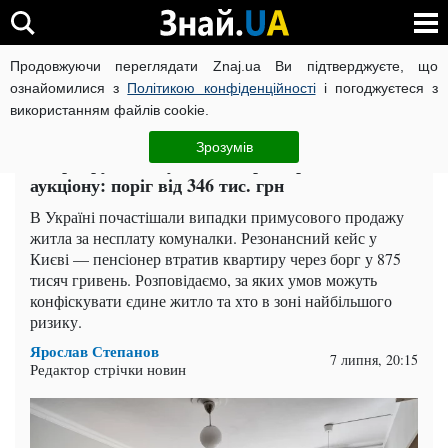
Продовжуючи переглядати Znaj.ua Ви підтверджуєте, що
ВІЙНА РОСІЇ ПРОТИ УКРАЇНИ
КОРОНАВІРУС В УКРАЇНІ І
ознайомилися з
Політикою конфіденційності
і погоджуєтеся з
використанням файлів cookie.
Головна
Гроші
ЧИТАТЬ НА РУССКОМ
Зрозумів
Квартиру за комунальні борги продають з
аукціону: поріг від 346 тис. грн
В Україні почастішали випадки примусового продажу
житла за несплату комуналки. Резонансний кейс у
Києві — пенсіонер втратив квартиру через борг у 875
тисяч гривень. Розповідаємо, за яких умов можуть
конфіскувати єдине житло та хто в зоні найбільшого
ризику.
Ярослав Степанов
7 липня, 20:15
Редактор стрічки новин