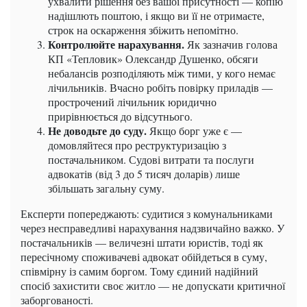
ухвалити рішення без вашої присутності — копію
надішлють поштою, і якщо ви її не отримаєте,
строк на оскарження збіжить непомітно.
Контролюйте нарахування.
Як зазначив голова
КП «Тепловик» Олександр Душенко, обсяги
небалансів розподіляють між тими, у кого немає
лічильників. Вчасно робіть повірку приладів —
прострочений лічильник юридично
прирівнюється до відсутнього.
Не доводьте до суду.
Якщо борг уже є —
домовляйтеся про реструктуризацію з
постачальником. Судові витрати та послуги
адвокатів (від 3 до 5 тисяч доларів) лише
збільшать загальну суму.
Експерти попереджають: судитися з комунальниками
через несправедливі нарахування надзвичайно важко. У
постачальників — величезні штати юристів, тоді як
пересічному споживачеві адвокат обійдеться в суму,
співмірну із самим боргом. Тому єдиний надійний
спосіб захистити своє житло — не допускати критичної
заборгованості.