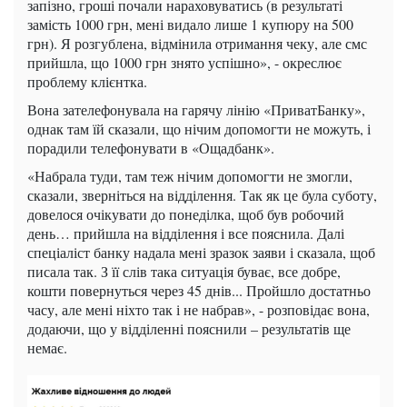
запізно, гроші почали нараховуватись (в результаті
замість 1000 грн, мені видало лише 1 купюру на 500
грн). Я розгублена, відмінила отримання чеку, але смс
прийшла, що 1000 грн знято успішно», - окреслює
проблему клієнтка.
Вона зателефонувала на гарячу лінію «ПриватБанку»,
однак там їй сказали, що нічим допомогти не можуть, і
порадили телефонувати в «Ощадбанк».
«Набрала туди, там теж нічим допомогти не змогли,
сказали, зверніться на відділення. Так як це була суботу,
довелося очікувати до понеділка, щоб був робочий
день… прийшла на відділення і все пояснила. Далі
спеціаліст банку надала мені зразок заяви і сказала, щоб
писала так. З її слів така ситуація буває, все добре,
кошти повернуться через 45 днів... Пройшло достатньо
часу, але мені ніхто так і не набрав», - розповідає вона,
додаючи, що у відділенні пояснили – результатів ще
немає.