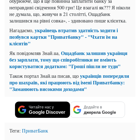
обурююче, що я ще повинна заплатити банку за
неправдиві свідчення 500 грн! Це взагалі як??? Я ніколи
не думала, що, живучи в 21 столітті, Ощадбанк
залишився на рівні совка», - здивовано пише клієнтка.
українець втратив здатність ходити і
Нагадаємо,
позбувся картки "Приватбанку" - "Чхати їм на
клієнтів"
Ощадбанк залишив українця
Як повідомляв Знай.uа,
без зарплати, тому що співробітники не вміють
користуватися додатком: "Гроші пішли не туди"
українців попередили
Також портал Знай.uа писав, що
про шахраїв, які працюють від імені Приватбанку:
"Заманюють високими доходами"
Читайте нас у
Додайте в
Google Discover
джерела Google
Теги:
ПриватБанк