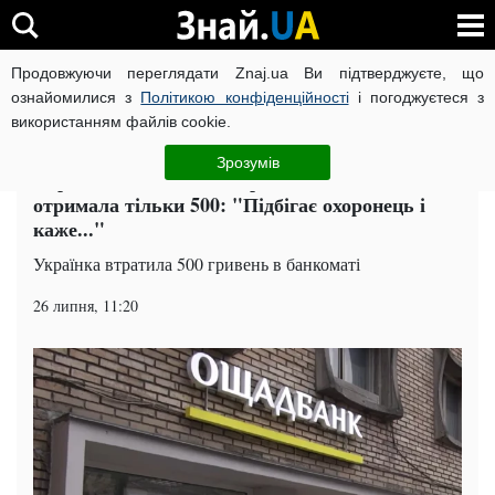
Продовжуючи переглядати Znaj.ua Ви підтверджуєте, що
ВІЙНА РОСІЇ ПРОТИ УКРАЇНИ
КОРОНАВІРУС В УКРАЇНІ І
ознайомилися з
Політикою конфіденційності
і погоджуєтеся з
використанням файлів cookie.
Головна
Гроші
ЧИТАТЬ НА РУССКОМ
Зрозумів
Українка знімала 1000 гривень в банкоматі, а
отримала тільки 500: "Підбігає охоронець і
каже..."
Українка втратила 500 гривень в банкоматі
26 липня, 11:20