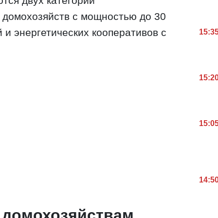
тся двух категорий
 домохозяйств с мощностью до 30
й и энергетических кооперативов с
15:3
15:2
15:0
14:5
т домохозяйствам