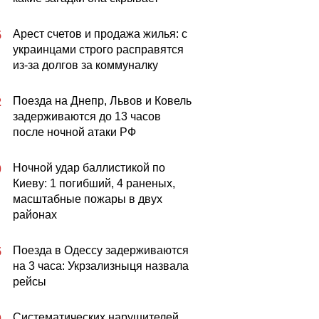
Арест счетов и продажа жилья: с
5
украинцами строго расправятся
из-за долгов за коммуналку
Поезда на Днепр, Львов и Ковель
2
задерживаются до 13 часов
после ночной атаки РФ
Ночной удар баллистикой по
0
Киеву: 1 погибший, 4 раненых,
масштабные пожары в двух
районах
Поезда в Одессу задерживаются
5
на 3 часа: Укрзализныця назвала
рейсы
Систематических нарушителей
0