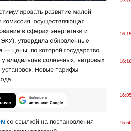
 стимулировать развитие малой
я комиссия, осуществляющая
ование в сферах энергетики и
16:1
РЭКУ), утвердила обновленные
а — цены, по которой государство
 у владельцев солнечных, ветровых
16:1
х установок. Новые тарифы
года.
16:0
в
Добавьте в
cover
источники Google
ON
со ссылкой на постановления
15:5