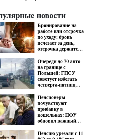
пулярные новости
Бронирование на
работе или отсрочка
по уходу: бронь
исчезает за день,
отсрочка держится
годами
Очереди до 70 авто
на границе с
Польшей: ГПСУ
советует избегать
четверга-пятницы и
выходных
Пенсионеры
почувствуют
прибавку в
кошельках: ПФУ
обновил важный
показатель для
расчета выплат
Пенсию урезали с 11
862 до 9 486 грн: