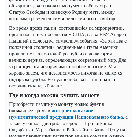
объединил два знаковых монумента обеих стран —
Статую Свободы и киевскую Родину-мать, между
которыми размещен символический огонь свободы.
Во время презентации, состоявшейся на мероприятии,
организованном посольством США, глава НБУ Андрей
Пышный подчеркнул символизм события: «За эти два с
половиной столетия Соединенные Штаты Америки
прошли путь от молодой республики до когорты
великих держав, определяющих современный мир. Для
украинцев эта история имеет особое значение. Мы
хорошо знаем, что независимость никогда не является
подарком судьбы. Ее нужно добывать, защищать и
отстаивать каждый день».
Где и когда можно купить монету
Приобрести памятную монету можно будет в
интернет-магазине
ближайшее время в
нумизматической продукции Национального банка
, а
также у банков-дистрибьюторов — ПриватБанка,
Ощадбанка, Укргазбанка и Райффайзен Банка. Цену на
момент публикации регулятор еще не объявил, однако