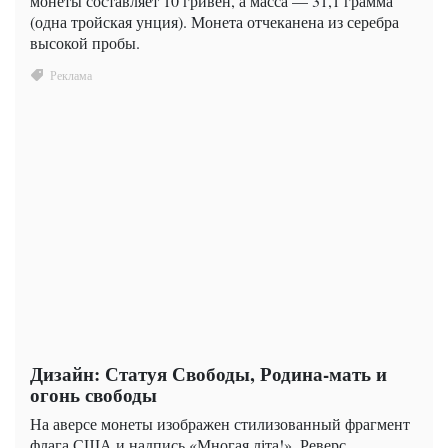
монеты составляет 10 гривен, а масса — 31,1 грамма
(одна тройская унция). Монета отчеканена из серебра
высокой пробы.
Дизайн: Статуя Свободы, Родина-мать и
огонь свободы
На аверсе монеты изображен стилизованный фрагмент
флага США и надпись «Многая літа!». Реверс