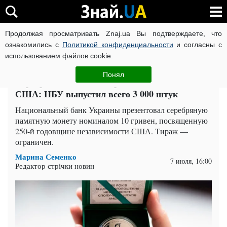
Продолжая просматривать Znaj.ua Вы подтверждаете, что
ВОЙНА РОССИИ ПРОТИВ УКРАИНЫ
КОРОНАВИРУС В 
ознакомились с
Политикой конфиденциальности
и согласны с
использованием файлов cookie.
Главная
Деньги
ЧИТАТИ УКРАЇНСЬКОЮ
Понял
Серебряная монета 10 гривен к 250-летию
США: НБУ выпустил всего 3 000 штук
Национальный банк Украины презентовал серебряную
памятную монету номиналом 10 гривен, посвященную
250-й годовщине независимости США. Тираж —
ограничен.
Марина Семенко
7 июля, 16:00
Редактор стрічки новин