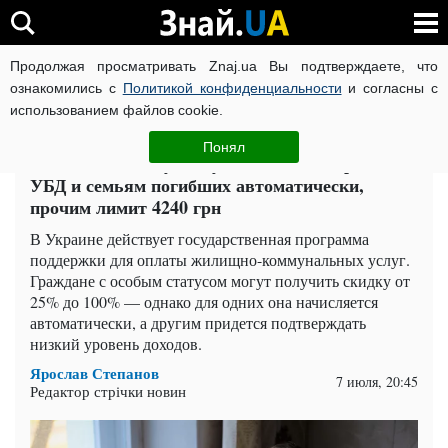
Продолжая просматривать Znaj.ua Вы подтверждаете, что
ВОЙНА РОССИИ ПРОТИВ УКРАИНЫ
КОРОНАВИРУС В 
ознакомились с
Политикой конфиденциальности
и согласны с
использованием файлов cookie.
Главная
Деньги
ЧИТАТИ УКРАЇНСЬКОЮ
Понял
Скидки на коммуналку 50–100%: ветеранам,
УБД и семьям погибших автоматически,
прочим лимит 4240 грн
В Украине действует государственная программа
поддержки для оплаты жилищно-коммунальных услуг.
Граждане с особым статусом могут получить скидку от
25% до 100% — однако для одних она начисляется
автоматически, а другим придется подтверждать
низкий уровень доходов.
Ярослав Степанов
7 июля, 20:45
Редактор стрічки новин