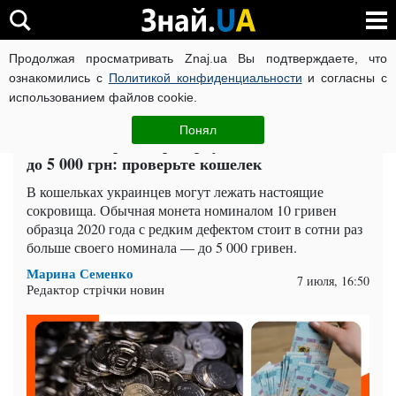
Продолжая просматривать Znaj.ua Вы подтверждаете, что
ВОЙНА РОССИИ ПРОТИВ УКРАИНЫ
КОРОНАВИРУС В 
ознакомились с
Политикой конфиденциальности
и согласны с
использованием файлов cookie.
Главная
Деньги
ЧИТАТИ УКРАЇНСЬКОЮ
Понял
Монета 10 грн с перевернутым Мазепой стоит
до 5 000 грн: проверьте кошелек
В кошельках украинцев могут лежать настоящие
сокровища. Обычная монета номиналом 10 гривен
образца 2020 года с редким дефектом стоит в сотни раз
больше своего номинала — до 5 000 гривен.
Марина Семенко
7 июля, 16:50
Редактор стрічки новин