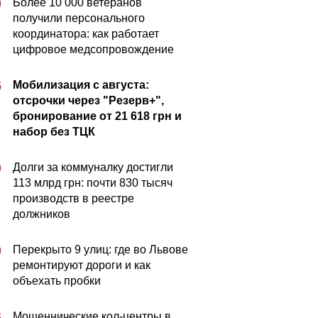
Более 10 000 ветеранов
0
получили персонального
координатора: как работает
цифровое медсопровождение
Мобилизация с августа:
5
отсрочки через "Резерв+",
бронирование от 21 618 грн и
набор без ТЦК
Долги за коммуналку достигли
0
113 млрд грн: почти 830 тысяч
производств в реестре
должников
Перекрыто 9 улиц: где во Львове
0
ремонтируют дороги и как
объехать пробки
Мошеннические кол-центры в
5