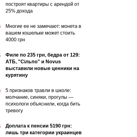
построят квартиры с арендой от
25% дохода
Многие ее не замечают: монета в
0
вашем кошельке может стоить
4000 грн
Филе по 235 грн, бедра от 129:
5
АТБ, "Сільпо" и Novus
выставили новые ценники на
курятину
5 признаков травли в школе:
0
молчание, синяки, прогулы —
психологи объяснили, когда бить
тревогу
Доплата к пенсии 5190 грн:
5
лишь три категории украинцев