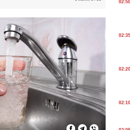
02:5
02:3
02:2
02:1
02:0