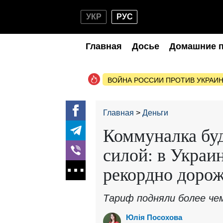
УКР
РУС
Главная
Досье
Домашние 
ВОЙНА РОССИИ ПРОТИВ УКРАИ
Главная
Деньги
Коммуналка буд
силой: в Украи
рекордно дорож
Тариф подняли более че
Юлія Посохова