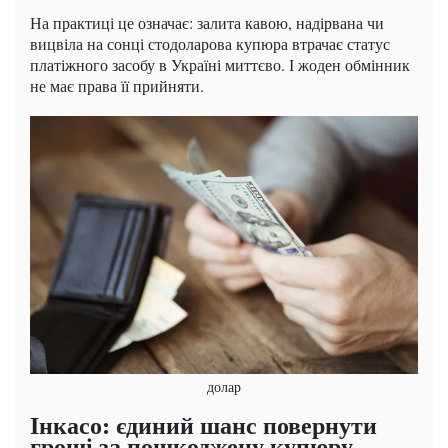
На практиці це означає: залита кавою, надірвана чи
вицвіла на сонці стодоларова купюра втрачає статус
платіжного засобу в Україні миттєво. І жоден обмінник
не має права її прийняти.
долар
Інкасо: єдиний шанс повернути
гроші за пошкоджену купюру