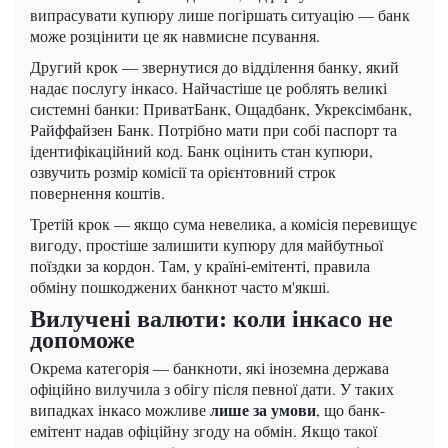
випрасувати купюру лише погіршать ситуацію — банк
може розцінити це як навмисне псування.
Другий крок — звернутися до відділення банку, який
надає послугу інкасо. Найчастіше це роблять великі
системні банки: ПриватБанк, Ощадбанк, Укрексімбанк,
Райффайзен Банк. Потрібно мати при собі паспорт та
ідентифікаційний код. Банк оцінить стан купюри,
озвучить розмір комісії та орієнтовний строк
повернення коштів.
Третій крок — якщо сума невелика, а комісія перевищує
вигоду, простіше залишити купюру для майбутньої
поїздки за кордон. Там, у країні-емітенті, правила
обміну пошкоджених банкнот часто м'якші.
Вилучені валюти: коли інкасо не
допоможе
Окрема категорія — банкноти, які іноземна держава
офіційно вилучила з обігу після певної дати. У таких
лише за умови
випадках інкасо можливе
, що банк-
емітент надав офіційну згоду на обмін. Якщо такої