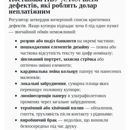
дефектів, які роблять долар
неплатіжним
Регулятор затвердив вичерпний список критичних
дефектів. Якщо купюра підпадає хоча б під один пункт
— звичайний обмін неможливий:
розрив або поділ банкноти
на окремі частини;
пошкодження елементів дизайну
— повна або
часткова відсутність тексту чи цифр номіналу;
зіпсований портрет, захисна стрічка
або
оптично-змінні елементи;
кардинальна зміна кольору
паперу чи нанесених
малюнків;
локальні забруднення
, сумарна площа яких
перевищує половину купюри;
люмінесценція паперу
в ультрафіолетових
променях через загальне забруднення;
термічний або хімічний вплив
— обпалення,
гниття, трухлявість після контакту з рідинами;
виробничий брак
— недоліки, що виникли
безпосередньо під час друку.