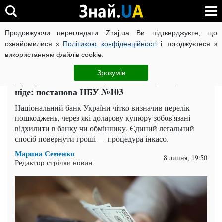
Продовжуючи переглядати Znaj.ua Ви підтверджуєте, що
ВІЙНА РОСІЇ ПРОТИ УКРАЇНИ
КОРОНАВІРУС В УКРАЇНІ І
ознайомилися з
Політикою конфіденційності
і погоджуєтеся з
використанням файлів cookie.
Головна
Гроші
ЧИТАТЬ НА РУССКОМ
Зрозумів
Долари з вісьмома дефектами не приймуть
ніде: постанова НБУ №103
Національний банк України чітко визначив перелік
пошкоджень, через які доларову купюру зобов'язані
відхилити в банку чи обміннику. Єдиний легальний
спосіб повернути гроші — процедура інкасо.
Марина Семенко
8 липня, 19:50
Редактор стрічки новин