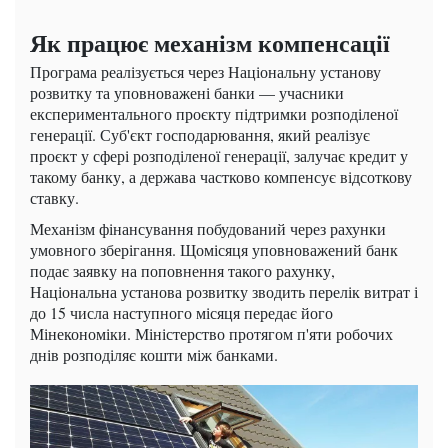
Як працює механізм компенсації
Програма реалізується через Національну установу
розвитку та уповноважені банки — учасники
експериментального проєкту підтримки розподіленої
генерації. Суб'єкт господарювання, який реалізує
проєкт у сфері розподіленої генерації, залучає кредит у
такому банку, а держава частково компенсує відсоткову
ставку.
Механізм фінансування побудований через рахунки
умовного зберігання. Щомісяця уповноважений банк
подає заявку на поповнення такого рахунку,
Національна установа розвитку зводить перелік витрат і
до 15 числа наступного місяця передає його
Мінекономіки. Міністерство протягом п'яти робочих
днів розподіляє кошти між банками.