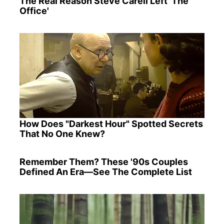
The Real Reason Steve Carell Left 'The
Office'
How Does "Darkest Hour" Spotted Secrets
That No One Knew?
Remember Them? These '90s Couples
Defined An Era—See The Complete List