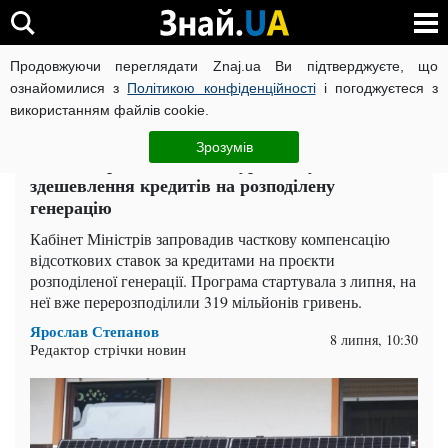
Продовжуючи переглядати Znaj.ua Ви підтверджуєте, що
ВІЙНА РОСІЇ ПРОТИ УКРАЇНИ
КОРОНАВІРУС В УКРАЇНІ І
ознайомилися з
Політикою конфіденційності
і погоджуєтеся з
використанням файлів cookie.
Головна
Гроші
ЧИТАТЬ НА РУССКОМ
Зрозумів
319 млн грн компенсації: уряд запустив
здешевлення кредитів на розподілену
генерацію
Кабінет Міністрів запровадив часткову компенсацію
відсоткових ставок за кредитами на проєкти
розподіленої генерації. Програма стартувала з липня, на
неї вже перерозподілили 319 мільйонів гривень.
Ярослав Степанов
8 липня, 10:30
Редактор стрічки новин