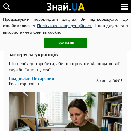
Продовжуючи переглядати Znaj.ua Ви підтверджуєте, що
ВІЙНА РОСІЇ ПРОТИ УКРАЇНИ
КОРОНАВІРУС В УКРАЇНІ І
ознайомилися з
Політикою конфіденційності
і погоджуєтеся з
використанням файлів cookie.
Головна
Гроші
ЧИТАТЬ НА РУССКОМ
Зрозумів
Штраф може прилетіти несподівано: податкова
застерегла українців
Що необхідно зробити, аби не отримати від податкової
служби "лист щастя"
Владислав Писаренко
8 липня, 06:05
Редактор новин