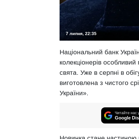
7 липня, 22:35
Національний банк Україн
колекціонерів особливий
свята. Уже в серпні в обі
виготовлена з чистого ср
України».
Читайте нас 
Google Dis
Новинка стане частиною п