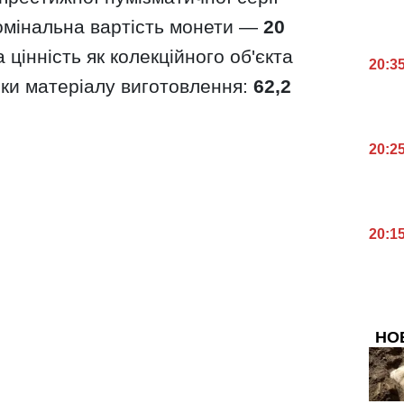
омінальна вартість монети —
20
а цінність як колекційного об'єкта
20:3
ки матеріалу виготовлення:
62,2
20:2
20:1
НО