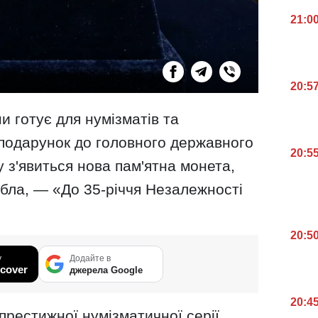
21:0
20:5
и готує для нумізматів та
 подарунок до головного державного
20:5
гу з'явиться нова пам'ятна монета,
ібла, — «До 35-річчя Незалежності
20:5
у
Додайте в
cover
джерела Google
20:4
рестижної нумізматичної серії