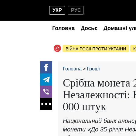
УКР
РУС
Головна
Досьє
Домашні ул
ВІЙНА РОСІЇ ПРОТИ УКРАЇНИ
К
Головна
Гроші
Срібна монета 
Незалежності: 
000 штук
Національний банк анонсу
монети «До 35-річчя Нез