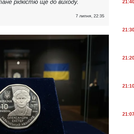
не рідкістю ще до виходу.
21:4
7 липня, 22:35
21:3
21:2
21:1
21:0