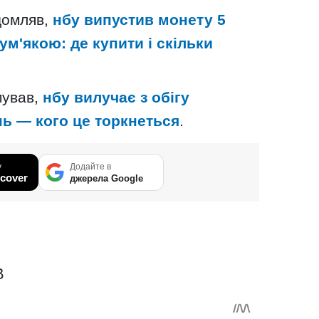
домляв,
нбу випустив монету 5
м'якою: де купити і скільки
мував,
нбу вилучає з обігу
нь — кого це торкнеться
.
у
Додайте в
cover
джерела Google
В