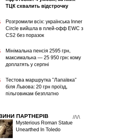
ТЦК схвалить відстрочку
Розгромили всіх: українська Inner
5
Circle вийшла в плей-офф EWC з
CS2 без поразок
Мінімальна пенсія 2595 грн,
5
максимальна — 25 950 грн: кому
доплатять у серпні
Тестова маршрутка "Лапаївка"
5
біля Львова: 20 грн проїзд,
пільговикам безплатно
ВИНИ ПАРТНЕРІВ
Mysterious Roman Statue
Unearthed In Toledo