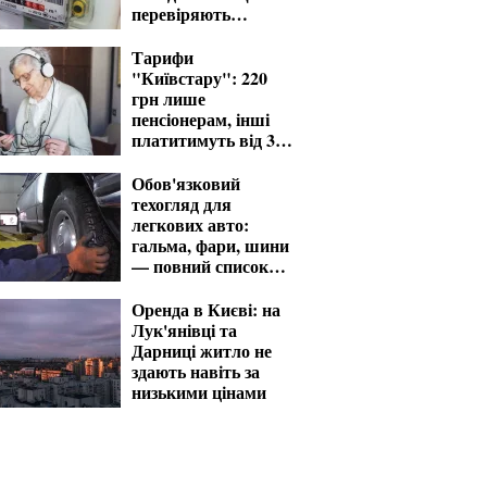
перевіряють
газовики
Тарифи
"Київстару": 220
грн лише
пенсіонерам, інші
платитимуть від 370
грн
Обов'язковий
техогляд для
легкових авто:
гальма, фари, шини
— повний список
перевірок
Оренда в Києві: на
Лук'янівці та
Дарниці житло не
здають навіть за
низькими цінами