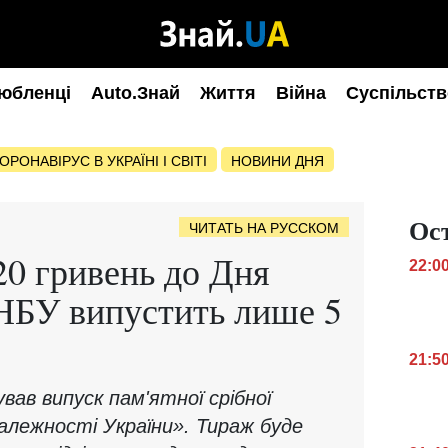
юбленці
Auto.Знай
Життя
Війна
Суспільств
ОРОНАВІРУС В УКРАЇНІ І СВІТІ
НОВИНИ ДНЯ
Ос
ЧИТАТЬ НА РУССКОМ
20 гривень до Дня
22:0
НБУ випустить лише 5
21:5
вав випуск пам'ятної срібної
алежності України». Тираж буде