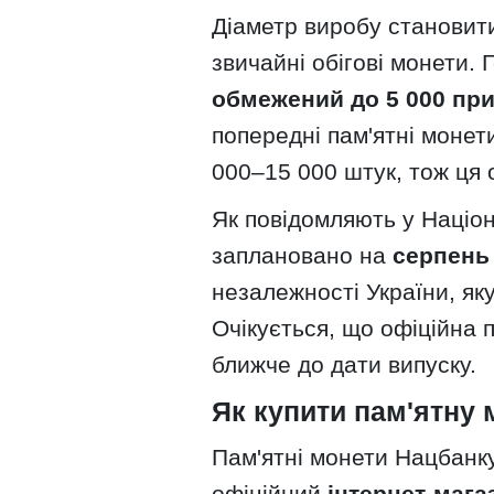
Діаметр виробу станови
звичайні обігові монети.
обмежений до 5 000 при
попередні пам'ятні монет
000–15 000 штук, тож ця 
Як повідомляють у Націо
заплановано на
серпень
незалежності України, як
Очікується, що офіційна 
ближче до дати випуску.
Як купити пам'ятну
Пам'ятні монети Нацбанк
офіційний
інтернет-мага