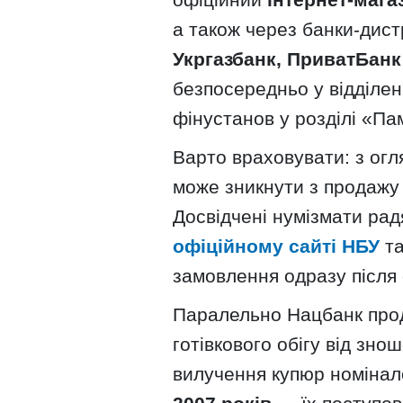
а також через банки-дис
Укргазбанк, ПриватБанк
безпосередньо у відділе
фінустанов у розділі «Па
Варто враховувати: з ог
може зникнути з продажу в
Досвідчені нумізмати ра
офіційному сайті НБУ
та
замовлення одразу після 
Паралельно Нацбанк про
готівкового обігу від зно
вилучення купюр номіна