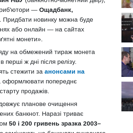
триб'ютори —
Ощадбанк,
. Придбати новинку можна буде
ннях або онлайн — на сайтах
м'ятні монети».
ляду на обмежений тираж монета
 перші ж дні після релізу.
дять стежити за
анонсами на
 оформлювати попереднє
старту продажів.
довжує планове очищення
шених банкнот. Наразі триває
лом
50 і 200 гривень зразка 2003–