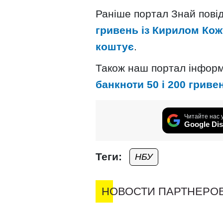
Раніше портал Знай пові
гривень із Кирилом Кожу
коштує
.
Також наш портал інфор
банкноти 50 і 200 гриве
Читайте нас 
Google Dis
Теги:
НБУ
НОВОСТИ ПАРТНЕРО