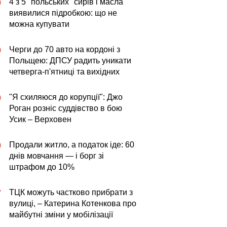
4 з 5 "польських" сирів і масла
0
виявилися підробкою: що не
можна купувати
Черги до 70 авто на кордоні з
0
Польщею: ДПСУ радить уникати
четверга-п'ятниці та вихідних
"Я схиляюся до корупції": Джо
0
Роган розніс суддівство в бою
Усик – Верховен
Продали житло, а податок іде: 60
0
днів мовчання — і борг зі
штрафом до 10%
ТЦК можуть частково прибрати з
7
вулиці, – Катерина Котенкова про
майбутні зміни у мобілізації