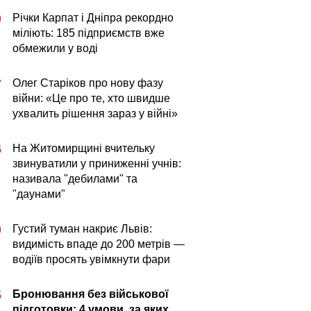
Річки Карпат і Дніпра рекордно
0
міліють: 185 підприємств вже
обмежили у воді
Олег Старіков про нову фазу
7
війни: «Це про те, хто швидше
ухвалить рішення зараз у війні»
На Житомирщині вчительку
5
звинуватили у приниженні учнів:
називала "дебилами" та
"даунами"
Густий туман накриє Львів:
0
видимість впаде до 200 метрів —
водіїв просять увімкнути фари
Бронювання без військової
5
підготовки: 4 умови, за яких