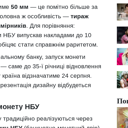
тиме
50 мм
— це помітно більше за
 Головна ж особливість —
тираж
мірників
. Для порівняння:
и НБУ випускав накладами до 10
обіцяє стати справжнім раритетом.
нальному банку, запуск монети
— саме до 35-ї річниці відновлення
у країна відзначатиме 24 серпня.
презентація дизайну відбудеться
По
 монету НБУ
у традиційно реалізуються через
зин НБУ
(банкнотно-монетний двір),