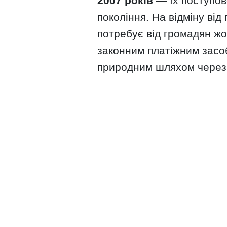
2007 років
— їх поступов
покоління. На відміну від
потребує від громадян жо
законним платіжним засоб
природним шляхом через 