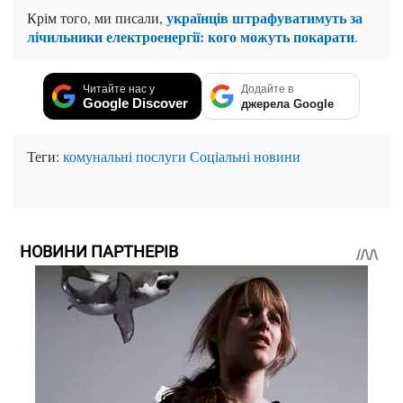
українців штрафуватимуть за
Крім того, ми писали,
лічильники електроенергії: кого можуть покарати
.
Читайте нас у
Додайте в
Google Discover
джерела Google
Теги:
комунальні послуги
Соціальні новини
НОВИНИ ПАРТНЕРІВ