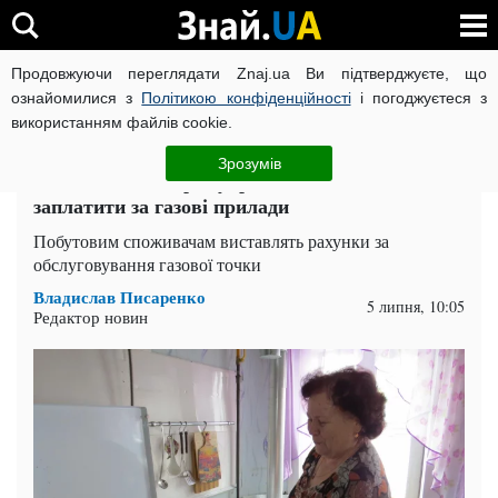
Продовжуючи переглядати Znaj.ua Ви підтверджуєте, що
ВІЙНА РОСІЇ ПРОТИ УКРАЇНИ
КОРОНАВІРУС В УКРАЇНІ І
ознайомилися з
Політикою конфіденційності
і погоджуєтеся з
використанням файлів cookie.
Головна
Гроші
ЧИТАТЬ НА РУССКОМ
Зрозумів
Від 400 до 2000 грн: українцям доведеться
заплатити за газові прилади
Побутовим споживачам виставлять рахунки за
обслуговування газової точки
Владислав Писаренко
5 липня, 10:05
Редактор новин